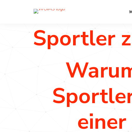
Warum ist
M
Sportler 
Sportmarketing
Warum 
Sportle
einer