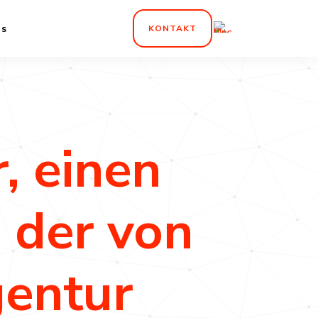
inen
ns
KONTAKT
, einen
 der von
gentur