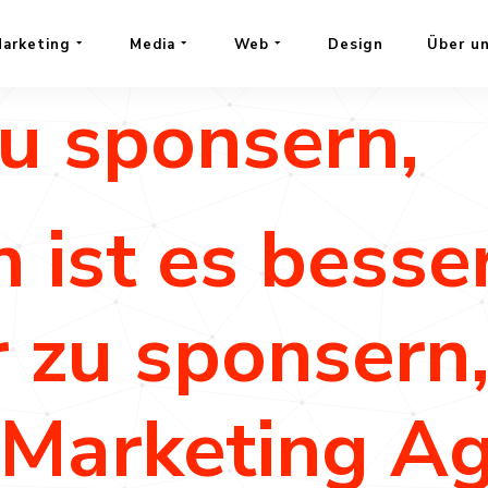
 es besser, e
arketing
Media
Web
Design
Über u
zu sponsern,
ist es besser
r zu sponsern,
 Marketing A