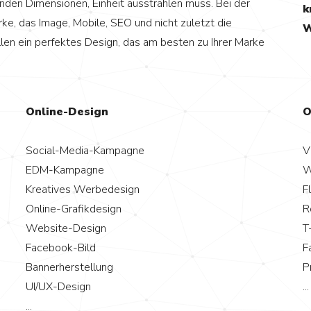
elnden Dimensionen, Einheit ausstrahlen muss. Bei der
k
rke, das Image, Mobile, SEO und nicht zuletzt die
W
llen ein perfektes Design, das am besten zu Ihrer Marke
Online-Design
O
Social-Media-Kampagne
V
EDM-Kampagne
W
Kreatives Werbedesign
F
Online-Grafikdesign
R
Website-Design
T
Facebook-Bild
F
Bannerherstellung
P
UI/UX-Design
...
...