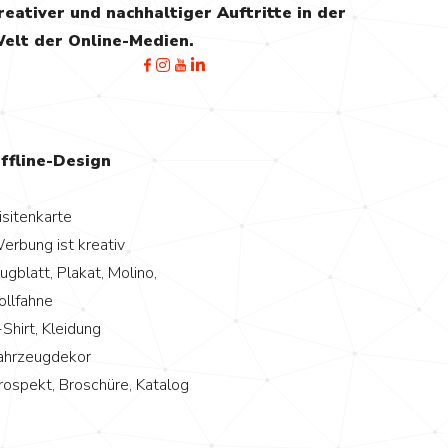
reativer und nachhaltiger Auftritte in der
elt der Online-Medien.
ffline-Design
isitenkarte
erbung ist kreativ
lugblatt, Plakat, Molino,
ollfahne
-Shirt, Kleidung
ahrzeugdekor
rospekt, Broschüre, Katalog