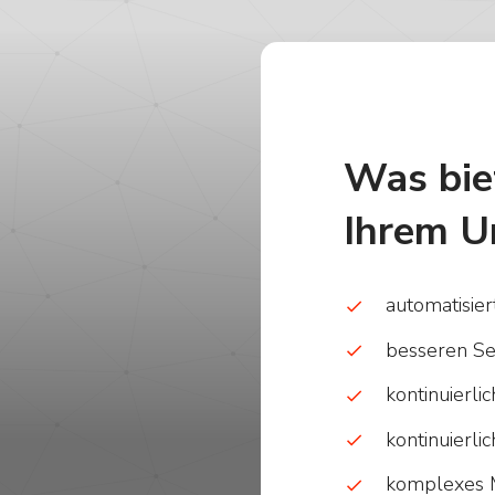
Was bi
Ihrem U
automatisie
besseren Se
kontinuierl
kontinuierl
komplexes 