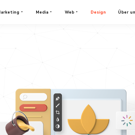
RT
arketing
Media
Web
Design
Über u