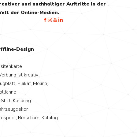
reativer und nachhaltiger Auftritte in der
elt der Online-Medien.
ffline-Design
isitenkarte
erbung ist kreativ
lugblatt, Plakat, Molino,
ollfahne
-Shirt, Kleidung
ahrzeugdekor
rospekt, Broschüre, Katalog