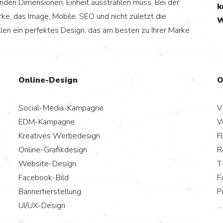
elnden Dimensionen, Einheit ausstrahlen muss. Bei der
k
rke, das Image, Mobile, SEO und nicht zuletzt die
W
llen ein perfektes Design, das am besten zu Ihrer Marke
Online-Design
O
Social-Media-Kampagne
V
EDM-Kampagne
W
Kreatives Werbedesign
F
Online-Grafikdesign
R
Website-Design
T
Facebook-Bild
F
Bannerherstellung
P
UI/UX-Design
...
...