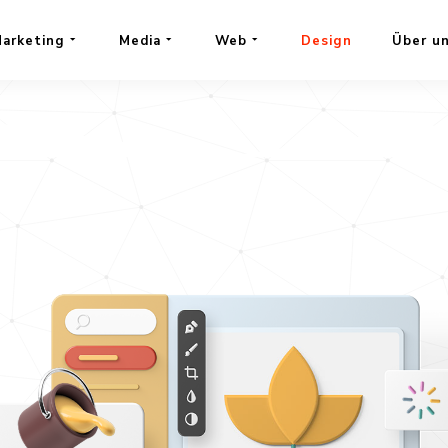
RT
arketing
Media
Web
Design
Über u