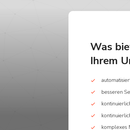
Was bi
Ihrem U
automatisie
besseren Se
kontinuierl
kontinuierl
komplexes 