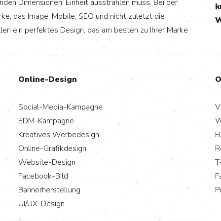
elnden Dimensionen, Einheit ausstrahlen muss. Bei der
k
rke, das Image, Mobile, SEO und nicht zuletzt die
W
llen ein perfektes Design, das am besten zu Ihrer Marke
Online-Design
O
Social-Media-Kampagne
V
EDM-Kampagne
W
Kreatives Werbedesign
F
Online-Grafikdesign
R
Website-Design
T
Facebook-Bild
F
Bannerherstellung
P
UI/UX-Design
...
...