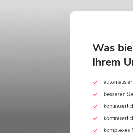
Was bi
Ihrem U
automatisie
besseren Se
kontinuierl
kontinuierl
komplexes 