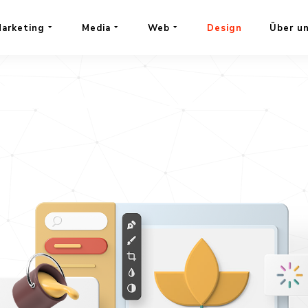
RT
arketing
Media
Web
Design
Über u