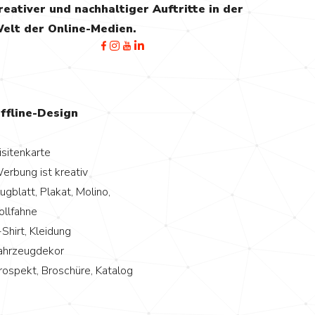
reativer und nachhaltiger Auftritte in der
elt der Online-Medien.
ffline-Design
isitenkarte
erbung ist kreativ
lugblatt, Plakat, Molino,
ollfahne
-Shirt, Kleidung
ahrzeugdekor
rospekt, Broschüre, Katalog