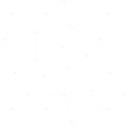
számára. A
WOIMS komplex
weboldalrendszereket
fejleszt, és saját
weboldal-
szakértőkből álló
csapattal
dolgozik.
EGYE
ZTES
SÜN
K
IDŐP
ONT
OT