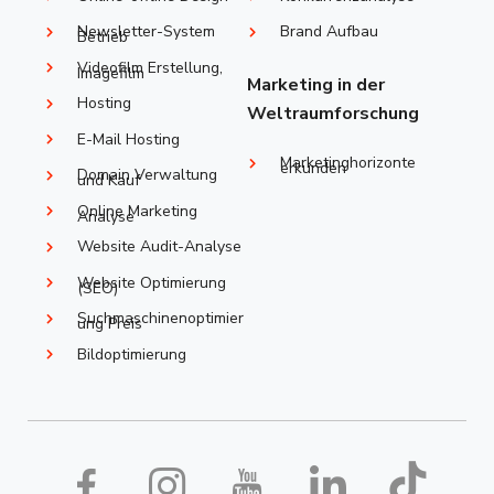
Newsletter-System
Brand Aufbau
Betrieb
Videofilm Erstellung,
Imagefilm
Marketing in der
Hosting
Weltraumforschung
E-Mail Hosting
Marketinghorizonte
erkunden
Domain Verwaltung
und Kauf
Online Marketing
Analyse
Website Audit-Analyse
Website Optimierung
(SEO)
Suchmaschinenoptimier
ung Preis
Bildoptimierung