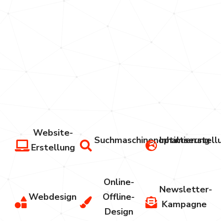
System,
aus einer
Hand
von der
Strategie
bis zur
Umsetzung.
Website-
Suchmaschinenoptimierung
Inhaltserstell
Erstellung
Online-
Newsletter-
Webdesign
Offline-
Kampagne
Design