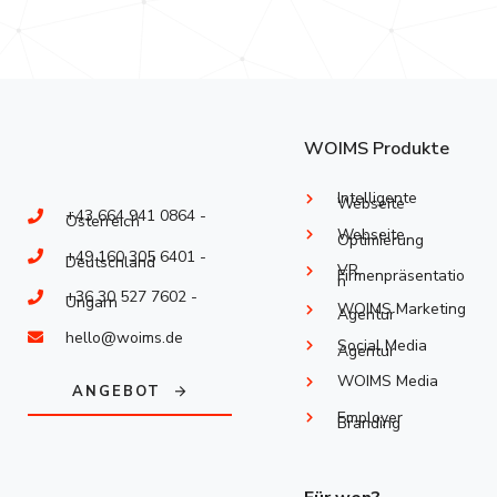
WOIMS Produkte
Intelligente
Webseite
+43 664 941 0864 -
Österreich
Webseite
Optimierung
+49 160 305 6401 -
Deutschland
VR
Firmenpräsentatio
n
+36 30 527 7602 -
Ungarn
WOIMS Marketing
Agentur
hello@woims.de
Social Media
Agentur
WOIMS Media
ANGEBOT
Employer
Branding