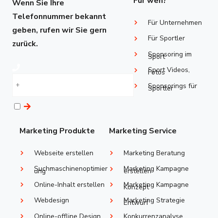
Für wen?
Wenn Sie Ihre
Telefonnummer bekannt
Für Unternehmen
geben, rufen wir Sie gern
Für Sportler
zurück.
Sponsoring im
Sport
Sport Videos,
Fotos
Sponsorings ​für
Sportler
Marketing Produkte
Marketing Service
Webseite erstellen
Marketing Beratung
Suchmaschinenoptimier
Marketing Kampagne
ung
erstellen
Online-Inhalt erstellen
Marketing Kampagne
Konzept
Webdesign
Marketing Strategie
Entwurf
Online-offline Design
Konkurrenzanalyse