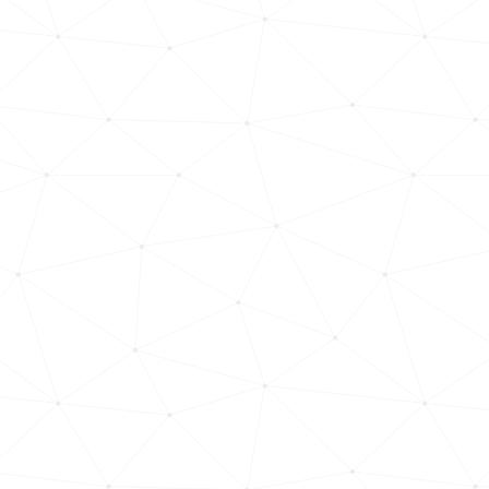
vállalata
értékesítési
rendszerének
fejlesztéséhez
A WOIMS egy
specializált
marketing cég,
amely
testreszabott
szolgáltatásokat
kínál B2B és B2C
környezetek