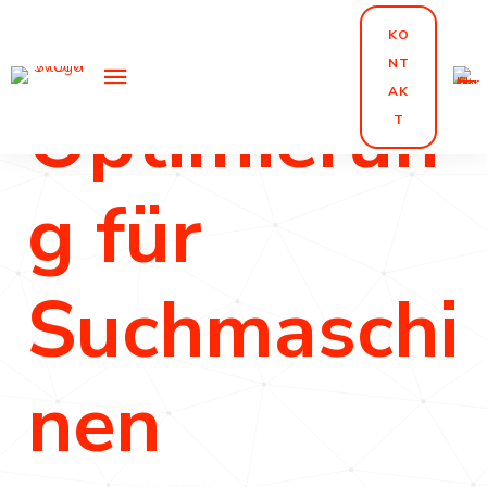
Website
KO
NT
AK
Optimierun
T
g für
Suchmaschi
nen
Suchmaschinenoptimierung