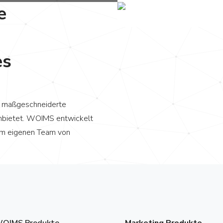
e
es
ie maßgeschneiderte
nbietet. WOIMS entwickelt
em eigenen Team von
OIMS Produkte
Marketing Produkte