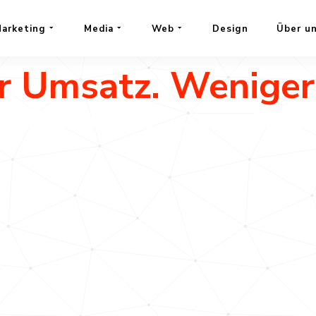
tisieren Ihre
arketing
Media
Web
Design
Über u
r Umsatz. Weniger 
er. Messbarer. Mehr Unterstützung fü
Vertrieb.
Alles in einem System, aus einer Han
von der Strategie bis zur Umsetzung.