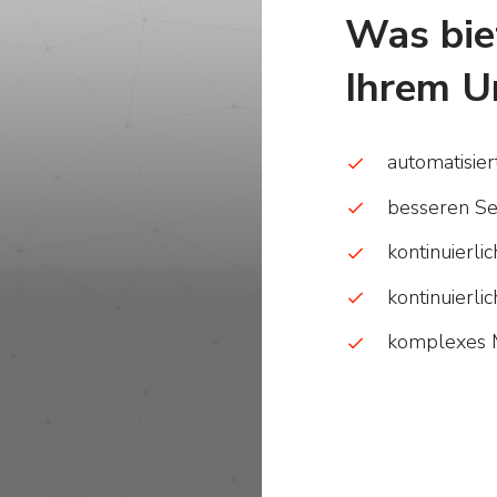
Was bi
Ihrem U
automatisie
besseren Se
kontinuierl
kontinuierl
komplexes 