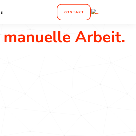
n Vertrieb.
ns
KONTAKT
manuelle Arbeit.
r Ihren
d