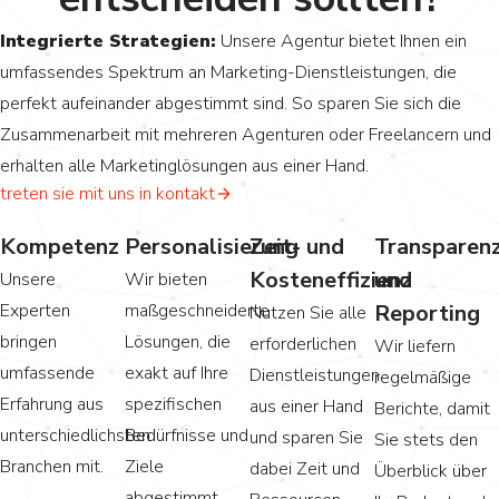
Integrierte Strategien:
Unsere Agentur bietet Ihnen ein
umfassendes Spektrum an Marketing-Dienstleistungen, die
perfekt aufeinander abgestimmt sind. So sparen Sie sich die
Zusammenarbeit mit mehreren Agenturen oder Freelancern und
erhalten alle Marketinglösungen aus einer Hand.
treten sie mit uns in kontakt
Kompetenz
Personalisierung
Zeit- und
Transparen
Kosteneffizienz
und
Unsere
Wir bieten
Experten
maßgeschneiderte
Reporting
Nutzen Sie alle
bringen
Lösungen, die
erforderlichen
Wir liefern
umfassende
exakt auf Ihre
Dienstleistungen
regelmäßige
Erfahrung aus
spezifischen
aus einer Hand
Berichte, damit
unterschiedlichsten
Bedürfnisse und
und sparen Sie
Sie stets den
Branchen mit.
Ziele
dabei Zeit und
Überblick über
abgestimmt