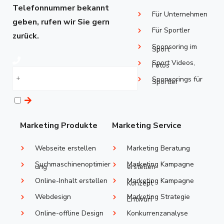
Telefonnummer bekannt
Für Unternehmen
geben, rufen wir Sie gern
Für Sportler
zurück.
Sponsoring im
Sport
Sport Videos,
Fotos
Sponsorings ​für
Sportler
Marketing Produkte
Marketing Service
Webseite erstellen
Marketing Beratung
Suchmaschinenoptimier
Marketing Kampagne
ung
erstellen
Online-Inhalt erstellen
Marketing Kampagne
Konzept
Webdesign
Marketing Strategie
Entwurf
Online-offline Design
Konkurrenzanalyse