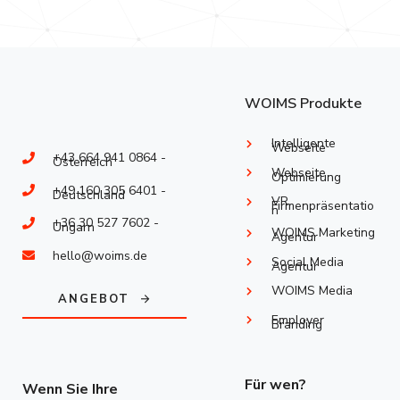
WOIMS Produkte
Intelligente
Webseite
+43 664 941 0864 -
Österreich
Webseite
Optimierung
+49 160 305 6401 -
Deutschland
VR
Firmenpräsentatio
n
+36 30 527 7602 -
Ungarn
WOIMS Marketing
Agentur
hello@woims.de
Social Media
Agentur
WOIMS Media
ANGEBOT
Employer
Branding
Für wen?
Wenn Sie Ihre