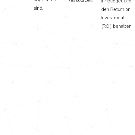
Ressourcen.
Ihr Budget und
sind.
den Return on
Investment
(ROI) behalten.
Moderner.
Messbarer.
Mehr
Unterstützung
für Ihren
Vertrieb.
Alles in
einem
System,