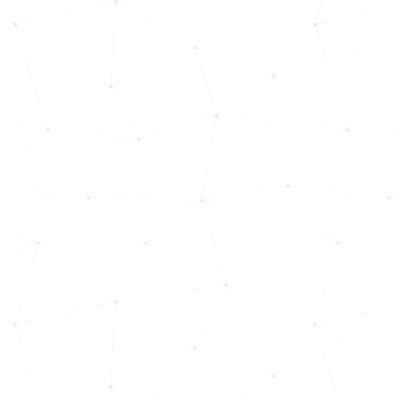
WOIMS komplex
weboldalrendszereket
fejleszt, és saját
weboldal-
szakértőkből álló
csapattal
dolgozik.
EGYE
ZTES
SÜN
K
IDŐP
ONT
OT