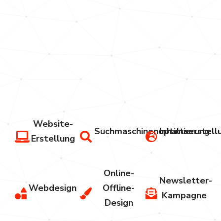
aus einer
Hand
von der
Strategie
bis zur
Umsetzung.
Website-
Suchmaschinenoptimierung
Inhaltserstell
Erstellung
Online-
Newsletter-
Webdesign
Offline-
Kampagne
Design