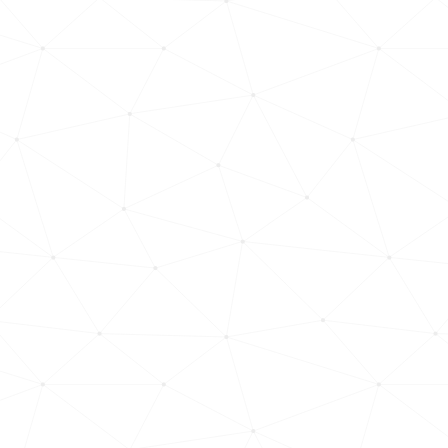
vállalata
értékesítési
rendszerének
fejlesztéséhez
A WOIMS egy
specializált
marketing cég,
amely
testreszabott
szolgáltatásokat
kínál B2B és B2C
környezetek
számára. A