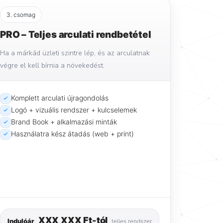
3. csomag
PRO – Teljes arculati rendbetétel
Ha a márkád üzleti szintre lép, és az arculatnak
végre el kell bírnia a növekedést.
Komplett arculati újragondolás
Logó + vizuális rendszer + kulcselemek
Brand Book + alkalmazási minták
Használatra kész átadás (web + print)
XXX XXX Ft-tól
Indulóár
teljes rendszer