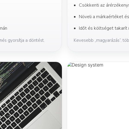
Csökkenti az árérzéken
Növeli a márkaértéket és
rnán
Időt és költséget takarí
és gyorsítja a döntést.
Kevesebb „magyarázás”, töb