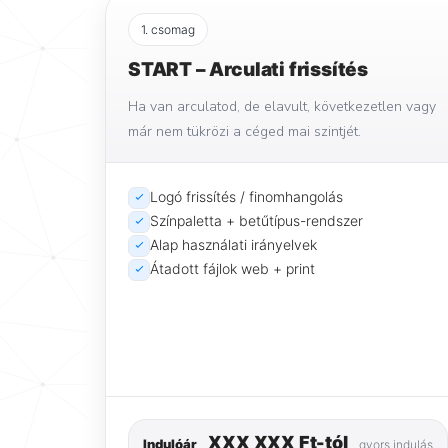
1. csomag
START – Arculati frissítés
Ha van arculatod, de elavult, következetlen vagy
már nem tükrözi a céged mai szintjét.
Logó frissítés / finomhangolás
Színpaletta + betűtípus-rendszer
Alap használati irányelvek
Átadott fájlok web + print
XXX XXX Ft-tól
Indulóár
gyors indulás