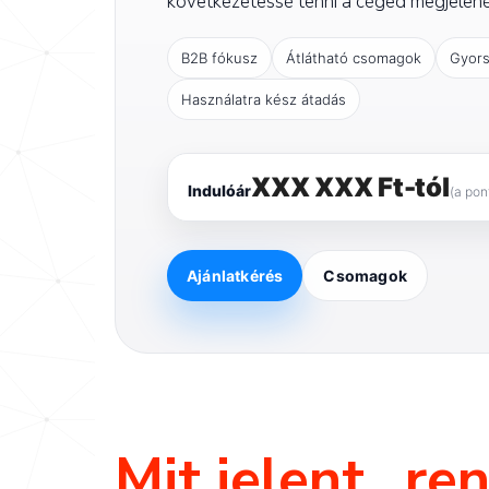
következetessé tenni a céged megjelené
B2B fókusz
Átlátható csomagok
Gyors
Használatra kész átadás
XXX XXX Ft-tól
Indulóár
(a pon
Ajánlatkérés
Csomagok
Mit jelent „re