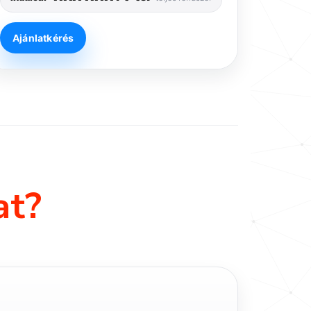
Ajánlatkérés
at?