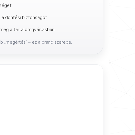
ységet
 a döntési biztonságot
t meg a tartalomgyártásban
b „megértés” – ez a brand szerepe.