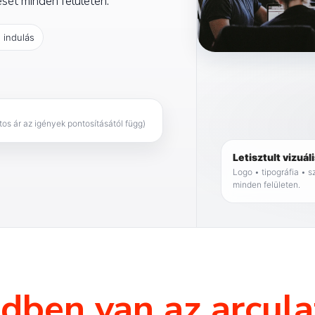
sét minden felületen.
 indulás
tos ár az igények pontosításától függ)
Letisztult vizuál
Logo • tipográfia • 
minden felületen.
ndben van az arcula