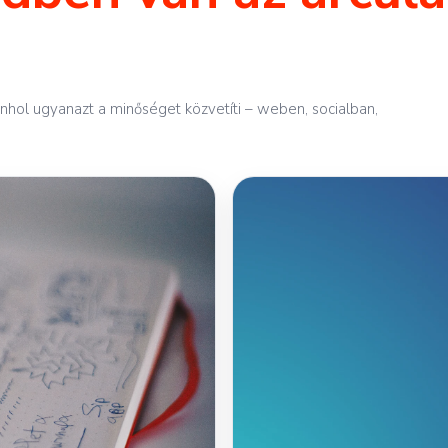
hol ugyanazt a minőséget közvetíti – weben, socialban,