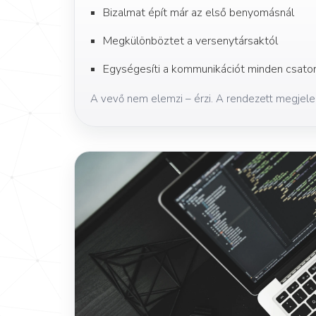
Bizalmat épít már az első benyomásnál
Megkülönböztet a versenytársaktól
Egységesíti a kommunikációt minden csato
A vevő nem elemzi – érzi. A rendezett megjelen