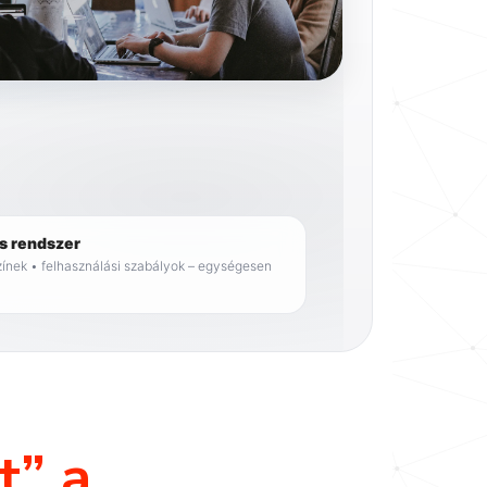
is rendszer
színek • felhasználási szabályok – egységesen
t” a