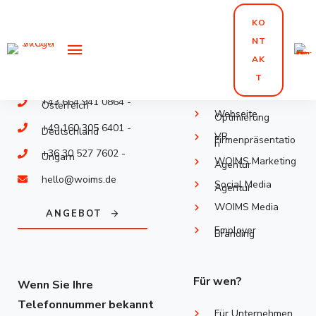
KO
NT
WOIMS Produkte
AK
T
Intelligente
Webseite
+43 664 941 0864 -
Österreich
Webseite
Optimierung
+49 160 305 6401 -
Deutschland
VR
Firmenpräsentatio
n
+36 30 527 7602 -
Ungarn
WOIMS Marketing
Agentur
hello@woims.de
Social Media
Agentur
WOIMS Media
ANGEBOT
Employer
Branding
Für wen?
Wenn Sie Ihre
Telefonnummer bekannt
Für Unternehmen