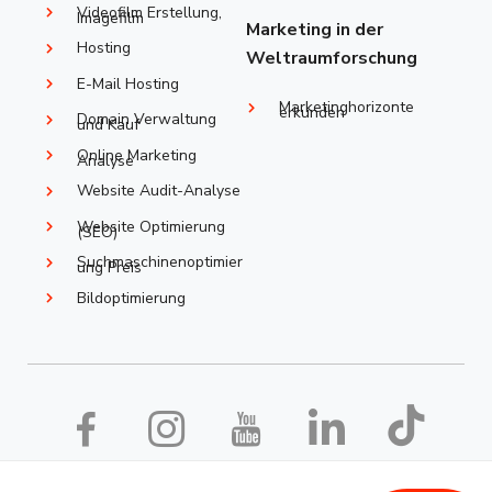
Videofilm Erstellung,
Imagefilm
Marketing in der
Hosting
Weltraumforschung
E-Mail Hosting
Marketinghorizonte
erkunden
Domain Verwaltung
und Kauf
Online Marketing
Analyse
Website Audit-Analyse
Website Optimierung
(SEO)
Suchmaschinenoptimier
ung Preis
Bildoptimierung