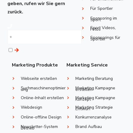
geben, rufen wir Sie gern
Für Sportler
zurück.
Sponsoring im
Sport
Sport Videos,
Fotos
Sponsorings ​für
Sportler
Marketing Produkte
Marketing Service
Webseite erstellen
Marketing Beratung
Suchmaschinenoptimier
Marketing Kampagne
ung
erstellen
Online-Inhalt erstellen
Marketing Kampagne
Konzept
Webdesign
Marketing Strategie
Entwurf
Online-offline Design
Konkurrenzanalyse
Newsletter-System
Brand Aufbau
Betrieb