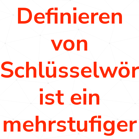
Definieren
von
Schlüsselwör
ist ein
mehrstufiger