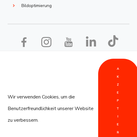
Bildoptimierung
A
Allgemeine Geschäftsbedingungen - Webseite
•
K
Z
Allgemeine Geschäftsbedingungen - SEO
•
AGB | ÁSZF
E
Wir verwenden Cookies, um die
[HU]
P
Benutzerfreundlichkeit unserer Website
T
Impressum
•
Datenverwaltungsinformationen
•
I
zu verbessern.
WOIMS Marketing
E
R