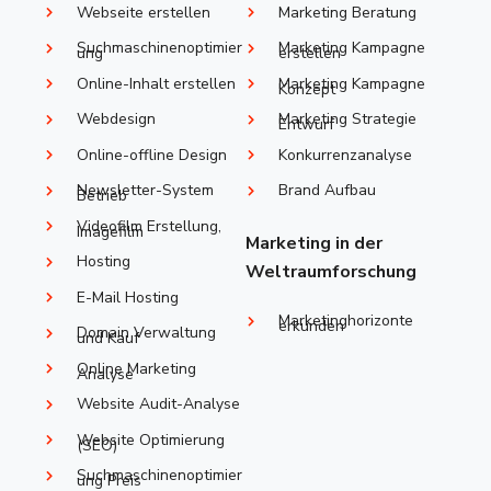
Webseite erstellen
Marketing Beratung
Suchmaschinenoptimier
Marketing Kampagne
ung
erstellen
Online-Inhalt erstellen
Marketing Kampagne
Konzept
Webdesign
Marketing Strategie
Entwurf
Online-offline Design
Konkurrenzanalyse
Newsletter-System
Brand Aufbau
Betrieb
Videofilm Erstellung,
Imagefilm
Marketing in der
Hosting
Weltraumforschung
E-Mail Hosting
Marketinghorizonte
erkunden
Domain Verwaltung
und Kauf
Online Marketing
Analyse
Website Audit-Analyse
Website Optimierung
(SEO)
Suchmaschinenoptimier
ung Preis