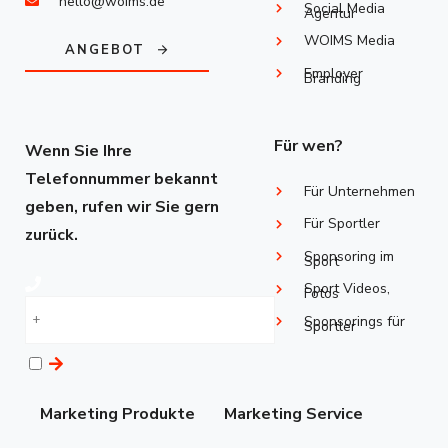
hello@woims.de
Social Media
Agentur
WOIMS Media
ANGEBOT
Employer
Branding
Für wen?
Wenn Sie Ihre
Telefonnummer bekannt
Für Unternehmen
geben, rufen wir Sie gern
Für Sportler
zurück.
Sponsoring im
Sport
Sport Videos,
Fotos
Sponsorings ​für
Sportler
Marketing Produkte
Marketing Service