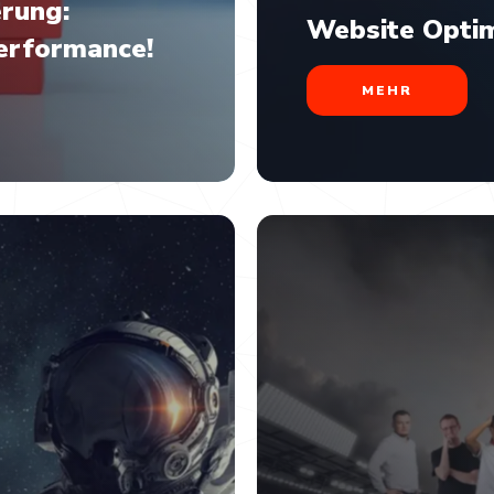
rung:
Website Optim
Performance!
MEHR