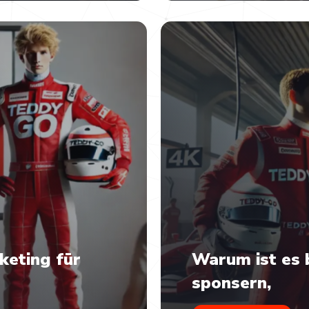
keting für
Warum ist es 
sponsern,